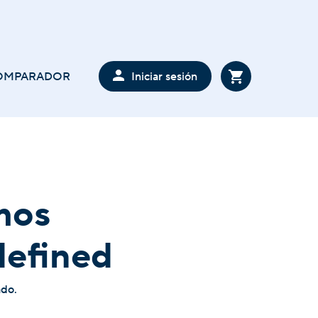
Iniciar sesión
OMPARADOR
mos
defined
ado.