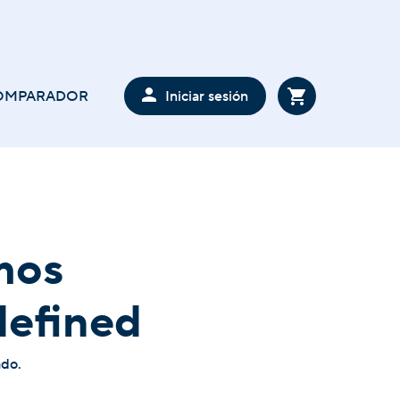
Iniciar sesión
OMPARADOR
mos
defined
ado.