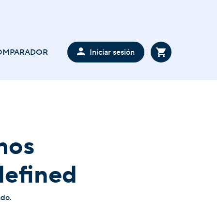
Iniciar sesión
OMPARADOR
mos
defined
ado.