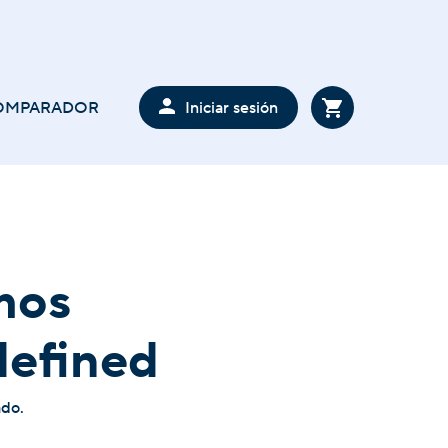
Iniciar sesión
OMPARADOR
mos
defined
ado.