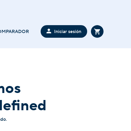
Iniciar sesión
OMPARADOR
mos
defined
ado.