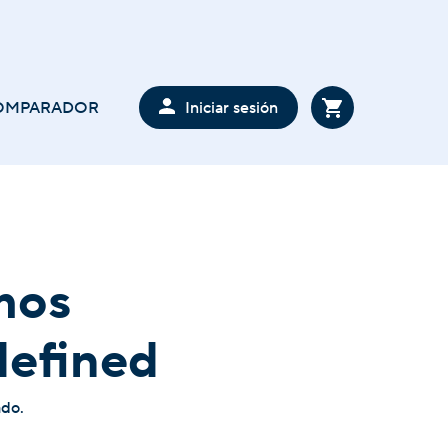
Iniciar sesión
OMPARADOR
mos
defined
ado.