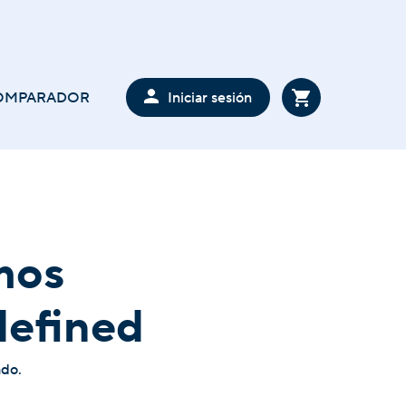
Iniciar sesión
OMPARADOR
mos
defined
ado.