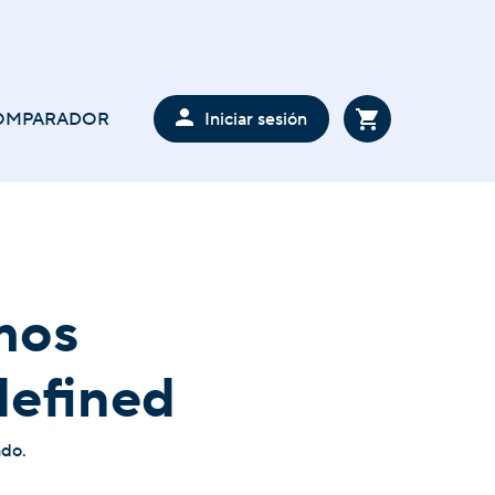
Iniciar sesión
OMPARADOR
mos
defined
ado.