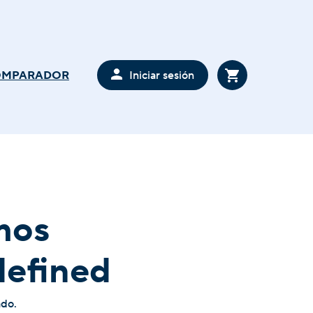
Iniciar sesión
OMPARADOR
mos
defined
ado.