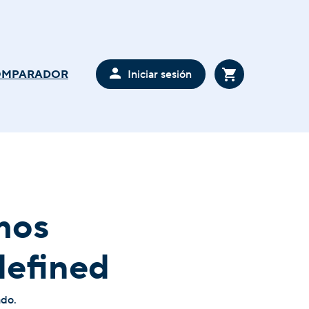
Iniciar sesión
OMPARADOR
mos
defined
ado.