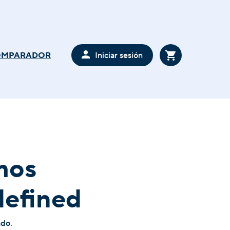
Iniciar sesión
OMPARADOR
mos
defined
ado.