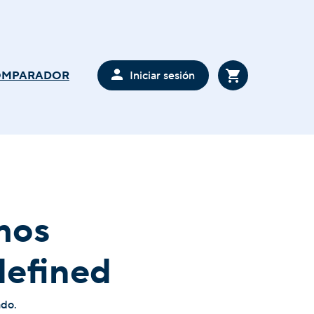
Iniciar sesión
OMPARADOR
mos
defined
ado.