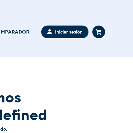
Iniciar sesión
OMPARADOR
mos
defined
ado.