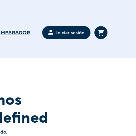
Iniciar sesión
OMPARADOR
mos
defined
ado.