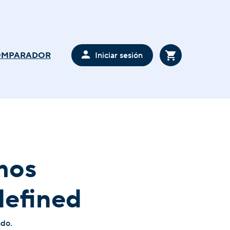
Iniciar sesión
OMPARADOR
mos
defined
ado.