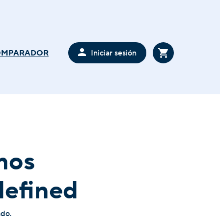
Iniciar sesión
OMPARADOR
mos
defined
ado.