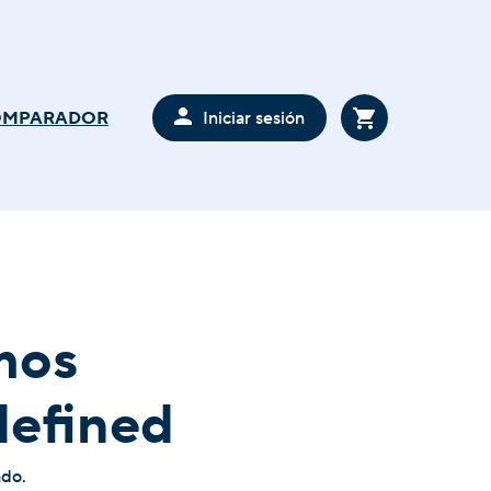
Iniciar sesión
OMPARADOR
mos
defined
ado.