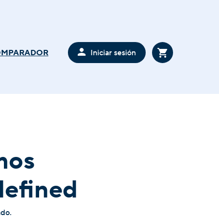
Iniciar sesión
OMPARADOR
mos
defined
ado.