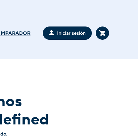
Iniciar sesión
OMPARADOR
mos
defined
ado.