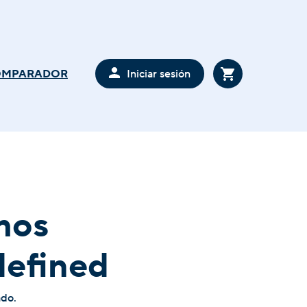
Iniciar sesión
OMPARADOR
mos
defined
ado.