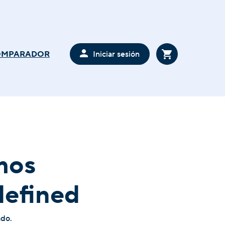
Iniciar sesión
OMPARADOR
mos
defined
ado.