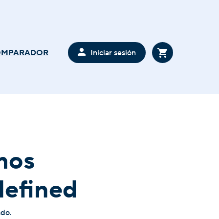
Iniciar sesión
OMPARADOR
mos
defined
ado.