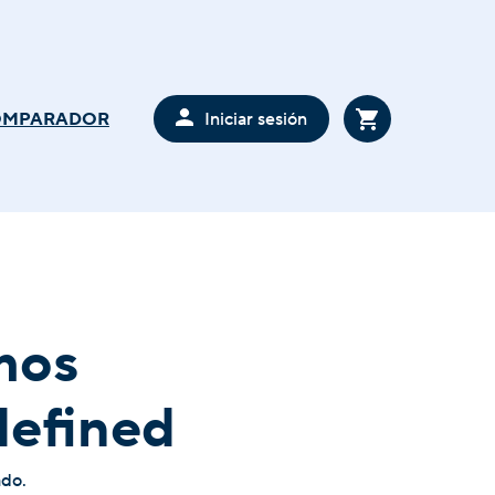
Iniciar sesión
OMPARADOR
mos
defined
ado.