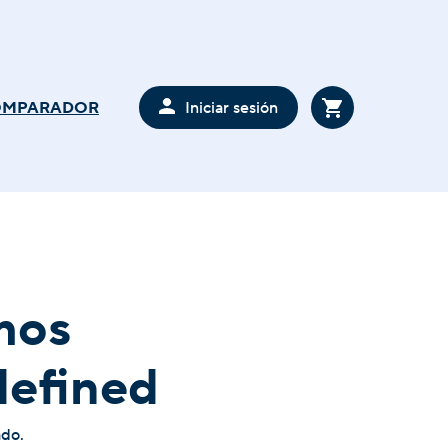
Iniciar sesión
OMPARADOR
mos
defined
ado.