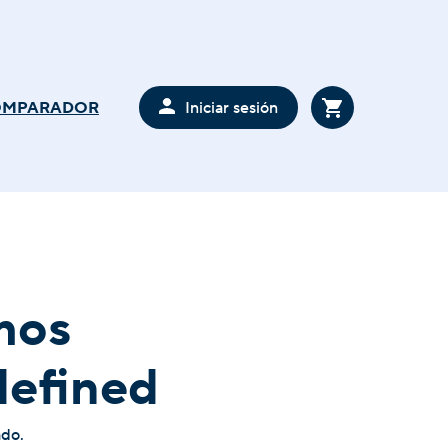
Iniciar sesión
OMPARADOR
mos
defined
ado.