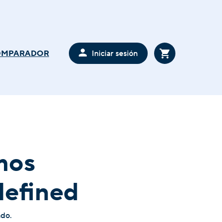
Iniciar sesión
OMPARADOR
mos
defined
ado.