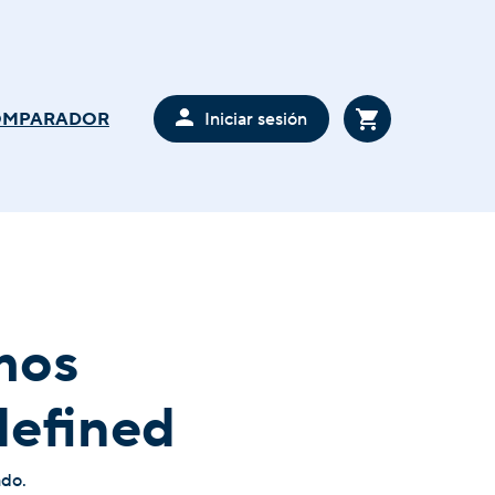
Iniciar sesión
OMPARADOR
mos
defined
ado.