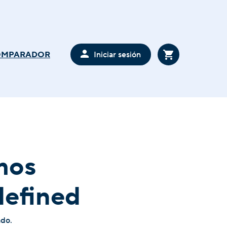
Iniciar sesión
OMPARADOR
mos
defined
ado.